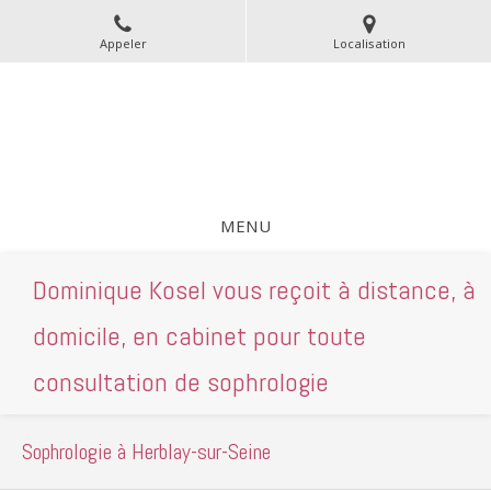
Appeler
Localisation
Dominique Kosel
Psychopraticien à Herblay-sur-Seine
Gestalt thérapie - Sophrologie - Art thérapie
MENU
Dominique Kosel vous reçoit à distance, à
domicile, en cabinet pour toute
consultation de sophrologie
Sophrologie à Herblay-sur-Seine